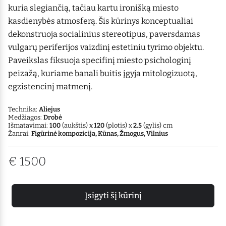
kuria slegiančią, tačiau kartu ironišką miesto
kasdienybės atmosferą. Šis kūrinys konceptualiai
dekonstruoja socialinius stereotipus, paversdamas
vulgarų periferijos vaizdinį estetiniu tyrimo objektu.
Paveikslas fiksuoja specifinį miesto psichologinį
peizažą, kuriame banali buitis įgyja mitologizuotą,
egzistencinį matmenį.
Technika:
Aliejus
Medžiagos:
Drobė
Išmatavimai:
100
(aukštis) x
120
(plotis) x
2.5
(gylis) cm
Žanrai:
Figūrinė kompozicija, Kūnas, Žmogus, Vilnius
€
1500
Įsigyti šį kūrinį