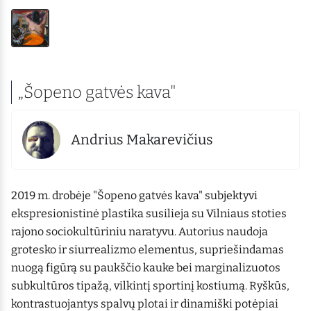
„Šopeno gatvės kava"
Andrius Makarevičius
2019 m. drobėje "Šopeno gatvės kava" subjektyvi
ekspresionistinė plastika susilieja su Vilniaus stoties
rajono sociokultūriniu naratyvu. Autorius naudoja
grotesko ir siurrealizmo elementus, supriešindamas
nuogą figūrą su paukščio kauke bei marginalizuotos
subkultūros tipažą, vilkintį sportinį kostiumą. Ryškūs,
kontrastuojantys spalvų plotai ir dinamiški potėpiai