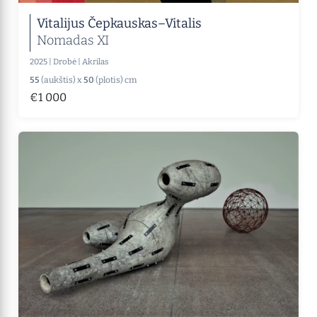
Vitalijus Čepkauskas–Vitalis
Nomadas XI
2025
|
Drobė
|
Akrilas
55
(aukštis) x
50
(plotis) cm
€1 000