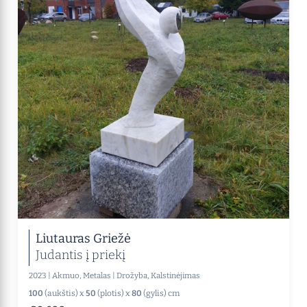
Liutauras Griežė
Judantis į priekį
2023
|
Akmuo, Metalas
|
Drožyba, Kalstinėjimas
100
(aukštis) x
50
(plotis) x
80
(gylis) cm