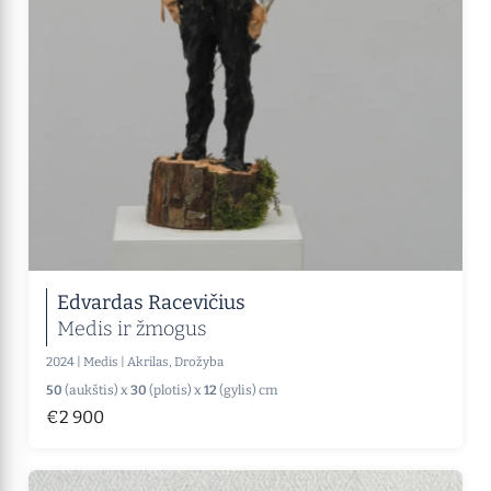
Edvardas Racevičius
Medis ir žmogus
2024
|
Medis
|
Akrilas, Drožyba
50
(aukštis) x
30
(plotis) x
12
(gylis) cm
€2 900