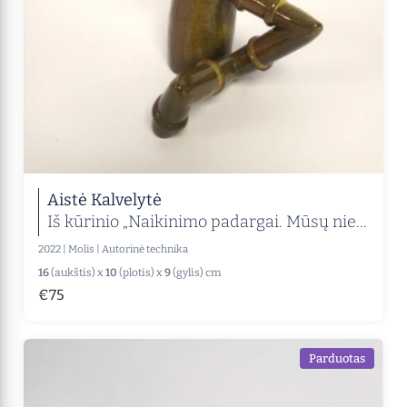
Aistė Kalvelytė
Iš kūrinio „Naikinimo padargai. Mūsų nieks nesustabdys“ (Nr. 1)
2022
|
Molis
|
Autorinė technika
16
(aukštis) x
10
(plotis) x
9
(gylis) cm
€75
Parduotas