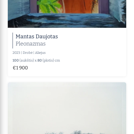
Mantas Daujotas
Pleonazmas
2023
|
Drobė
|
Aliejus
100
(aukštis) x
80
(plotis) cm
€1 900