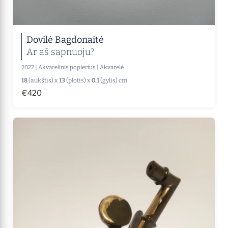
Dovilė Bagdonaitė
Ar aš sapnuoju?
2022
|
Akvarelinis popierius
|
Akvarelė
18
(aukštis) x
13
(plotis) x
0.1
(gylis) cm
€420