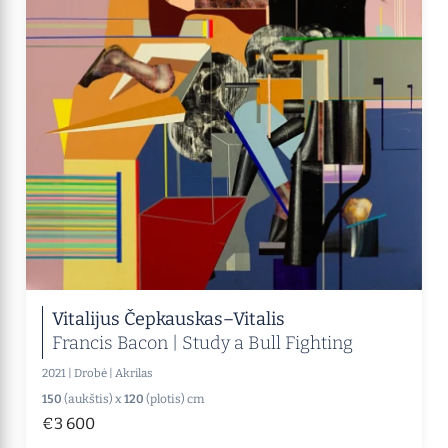
Vitalijus Čepkauskas–Vitalis
Francis Bacon | Study a Bull Fighting
2021
|
Drobė
|
Akrilas
150
(aukštis) x
120
(plotis) cm
€3 600