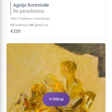
Agnija Koreniukė
Be pavadinimo
2023
|
Popierius
|
Linoraižinys
50
(aukštis) x
48
(plotis) cm
€220
Filtrai