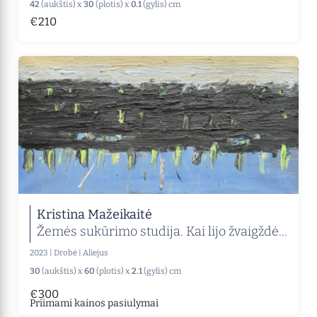
42
(aukštis) x
30
(plotis) x
0.1
(gylis) cm
€210
Kristina Mažeikaitė
Žemės sukūrimo studija. Kai lijo žvaigždėmis
2023
|
Drobė
|
Aliejus
30
(aukštis) x
60
(plotis) x
2.1
(gylis) cm
€300
Priimami kainos pasiulymai