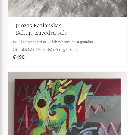
Juozas Kazlauskas
Baltųjų Žuvėdrų sala
1980
|
Foto popierius
|
Sidabro bromido atspaudas
24
(aukštis) x
29
(plotis) x
0.1
(gylis) cm
€490