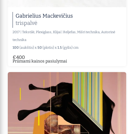
Gabrielius Mackevičius
trispalvė
2017
|
Tekstilė, Plexiglass, Klijai
|
Reljefas, Mišri technika, Autorinė
technika
100
(aukštis) x
50
(plotis) x
1.5
(gylis) cm
€400
Priimami kainos pasiulymai