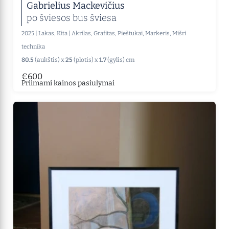
Gabrielius Mackevičius
po šviesos bus šviesa
2025
|
Lakas, Kita
|
Akrilas, Grafitas, Pieštukai, Markeris, Mišri
technika
80.5
(aukštis) x
25
(plotis) x
1.7
(gylis) cm
€600
Priimami kainos pasiulymai