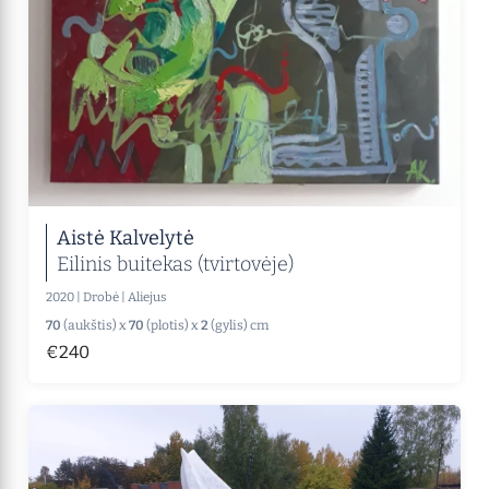
Aistė Kalvelytė
Eilinis buitekas (tvirtovėje)
2020
|
Drobė
|
Aliejus
70
(aukštis) x
70
(plotis) x
2
(gylis) cm
€240