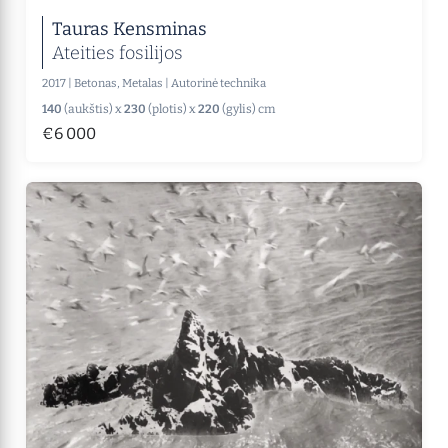
Tauras Kensminas
Ateities fosilijos
2017
|
Betonas, Metalas
|
Autorinė technika
140
(aukštis) x
230
(plotis) x
220
(gylis) cm
€6 000