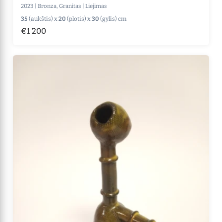
2023
|
Bronza, Granitas
|
Liejimas
35
(aukštis) x
20
(plotis) x
30
(gylis) cm
€1 200