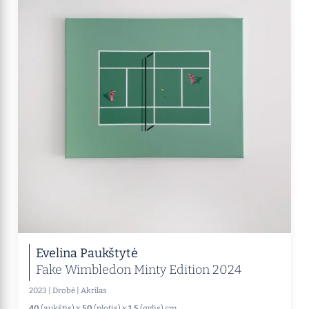
Evelina Paukštytė
Fake Wimbledon Minty Edition 2024
2023
|
Drobė
|
Akrilas
40
(aukštis) x
50
(plotis) x
1.5
(gylis) cm