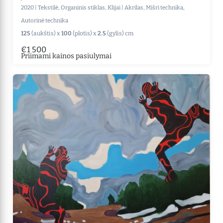
2020
|
Tekstilė, Organinis stiklas, Klijai
|
Akrilas, Mišri technika,
Autorinė technika
125
(aukštis) x
100
(plotis) x
2.5
(gylis) cm
€1 500
Priimami kainos pasiulymai