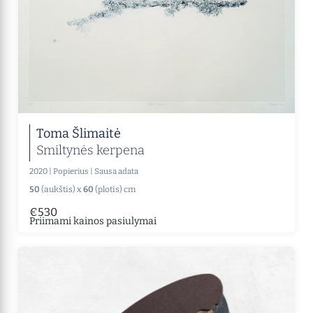
Toma Šlimaitė
Smiltynės kerpena
2020
|
Popierius
|
Sausa adata
50
(aukštis) x
60
(plotis) cm
€530
Priimami kainos pasiulymai