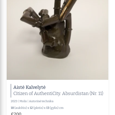
Aistė Kalvelytė
Citizen of AuthentiCity. Absurdistan (Nr. 11)
2023
|
Molis
|
Autorinė technika
18
(aukštis) x
12
(plotis) x
13
(gylis) cm
€200