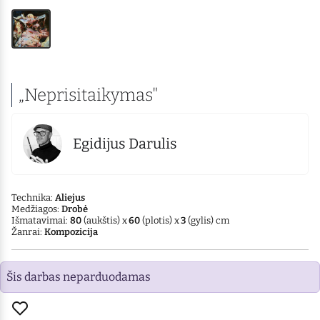
„Neprisitaikymas"
Egidijus Darulis
Technika:
Aliejus
Medžiagos:
Drobė
Išmatavimai:
80
(aukštis) x
60
(plotis) x
3
(gylis) cm
Žanrai:
Kompozicija
Šis darbas neparduodamas