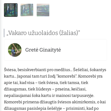
„Vakaro užuolaidos (žalias)"
Gretė Ginaitytė
Šviesa, besiskverbianti pro medžius... Šešėliai, šokantys
kartu... Japonai tam turi žodį "komorebi". Komorebi yra
apie tai, kad visa – tiek šviesa, tiek tamsa, tiek
džiaugsmas, tiek liūdesys – praeina, keičiasi,
nepaliaujamai šoka kartu ir mainosi tarpusavyje.
Komorebi primena džiaugtis šviesos akimirkomis, o kai
džiaugsmas pasislepia šešėlyje – prisiminti, kad po