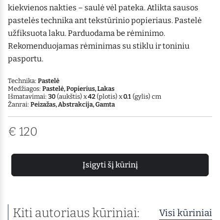
kiekvienos nakties – saulė vėl pateka. Atlikta sausos
pastelės technika ant tekstūrinio popieriaus. Pastelė
užfiksuota laku. Parduodama be rėminimo.
Rekomenduojamas rėminimas su stiklu ir toniniu
pasportu.
Technika:
Pastelė
Medžiagos:
Pastelė, Popierius, Lakas
Išmatavimai:
30
(aukštis) x
42
(plotis) x
0.1
(gylis) cm
Žanrai:
Peizažas, Abstrakcija, Gamta
€
120
Įsigyti šį kūrinį
Kiti autoriaus kūriniai:
Visi kūriniai