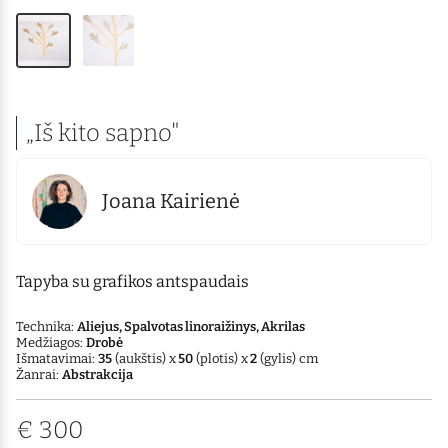
„Iš kito sapno"
Joana Kairienė
Tapyba su grafikos antspaudais
Technika:
Aliejus, Spalvotas linoraižinys, Akrilas
Medžiagos:
Drobė
Išmatavimai:
35
(aukštis) x
50
(plotis) x
2
(gylis) cm
Žanrai:
Abstrakcija
€
300