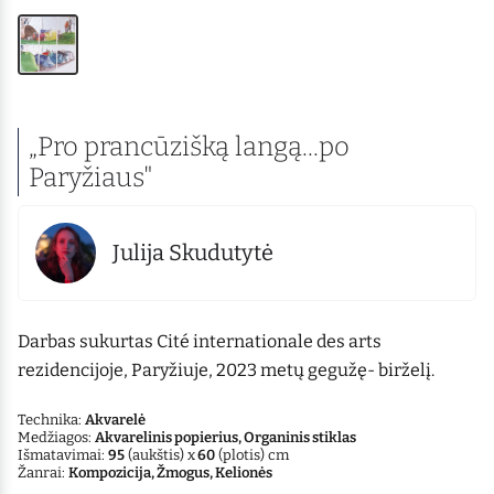
„Pro prancūzišką langą...po
Paryžiaus"
Julija Skudutytė
Darbas sukurtas Cité internationale des arts
rezidencijoje, Paryžiuje, 2023 metų gegužę- birželį.
Technika:
Akvarelė
Medžiagos:
Akvarelinis popierius, Organinis stiklas
Išmatavimai:
95
(aukštis) x
60
(plotis) cm
Žanrai:
Kompozicija, Žmogus, Kelionės