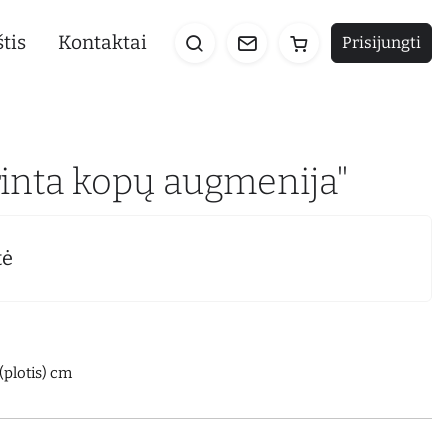
tis
Kontaktai
Prisijungti
rinta kopų augmenija"
tė
(plotis) cm