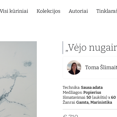
Visi kūriniai
Kolekcijos
Autoriai
Tinklaraš
„Vėjo nugai
Toma Šlimai
Technika:
Sausa adata
Medžiagos:
Popierius
Išmatavimai:
50
(aukštis) x
60
Žanrai:
Gamta, Marinistika