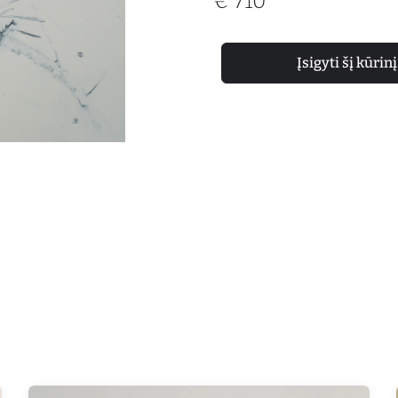
€
710
Įsigyti šį kūrinį