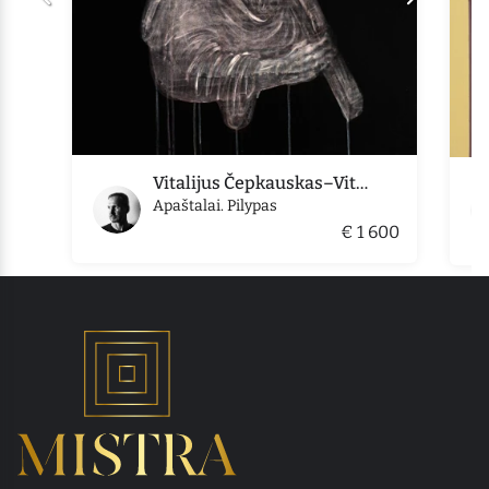
Vitalijus Čepkauskas–Vitalis
Apaštalai. Pilypas
€ 1 600