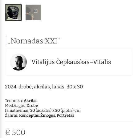
„Nomadas XXI"
Vitalijus Čepkauskas–Vitalis
2024, drobė, akrilas, lakas, 30 x 30
Technika:
Akrilas
Medžiagos:
Drobė
Išmatavimai:
30
(aukštis) x
30
(plotis) cm
Žanrai:
Konceptas, Žmogus, Portretas
€
500