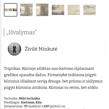
„Išvalymas"
Živilė Minkutė
Triptikas. Kūrinys atliktas nuo kartono išplaunant
grafikos spaudos dažus. Pirmenybė teikiama įsigyti
kūrinius išlaikant seriją drauge, bet priimu ir siūlymus
įsigyti kūrinius atsikirai. Kūriniai su rėmu, bet stiklo.
Technika:
Mišri technika
Medžiagos:
Kartonas, Kita
Išmatavimai:
70
(aukštis) x
100
(plotis) cm