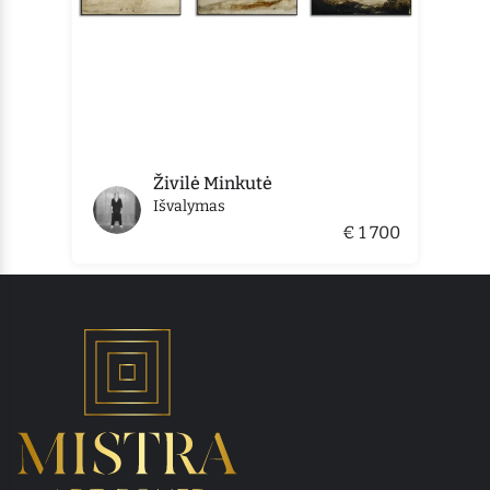
Živilė Minkutė
Išvalymas
€ 1 700