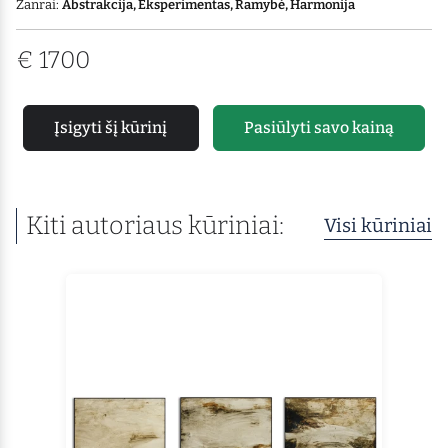
Žanrai:
Abstrakcija, Eksperimentas, Ramybė, Harmonija
€
1700
Įsigyti šį kūrinį
Pasiūlyti savo kainą
Kiti autoriaus kūriniai:
Visi kūriniai