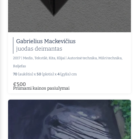
Gabrielius Mackevičius
juodas deimantas
2017
|
Medis, Tekstilė, Kita, Klijai
|
Autorinė technika, Mišri technika,
Reljefas
70
(aukštis) x
50
(plotis) x
4
(gylis) cm
€500
Priimami kainos pasiulymai