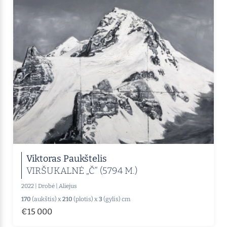
Viktoras Paukštelis
VIRŠUKALNĖ „Č“ (5794 M.)
2022
|
Drobė
|
Aliejus
170
(aukštis) x
210
(plotis) x
3
(gylis) cm
€15 000