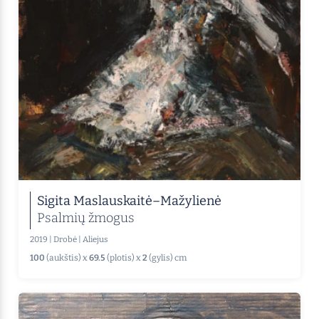
Sigita Maslauskaitė–Mažylienė
Psalmių žmogus
2019
|
Drobė
|
Aliejus
100
(aukštis) x
69.5
(plotis) x
2
(gylis) cm