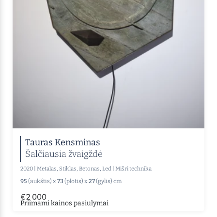
Tauras Kensminas
Šalčiausia žvaigždė
2020
|
Metalas, Stiklas, Betonas, Led
|
Mišri technika
95
(aukštis) x
73
(plotis) x
27
(gylis) cm
€2 000
Priimami kainos pasiulymai