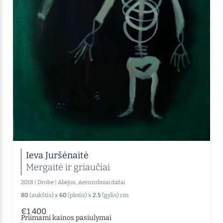
Ieva Juršėnaitė
Mergaitė ir griaučiai
2018
|
Drobė
|
Aliejus, Aerozoliniai dažai
80
(aukštis) x
60
(plotis) x
2.5
(gylis) cm
€1 400
Priimami kainos pasiulymai