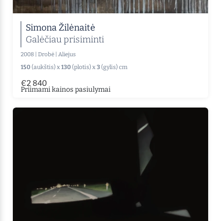
Simona Žilėnaitė
Galėčiau prisiminti
2008
|
Drobė
|
Aliejus
150
(aukštis) x
130
(plotis) x
3
(gylis) cm
€2 840
Priimami kainos pasiulymai