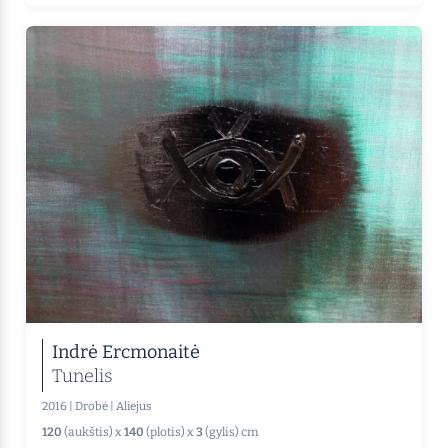
Indrė Ercmonaitė
Tunelis
2016
|
Drobė
|
Aliejus
120
(aukštis) x
140
(plotis) x
3
(gylis) cm