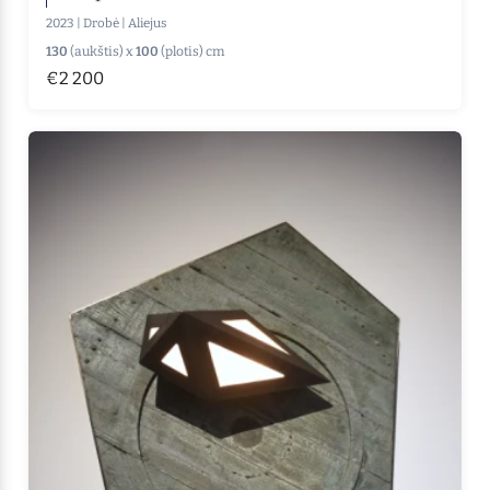
2023
|
Drobė
|
Aliejus
130
(aukštis) x
100
(plotis) cm
€2 200