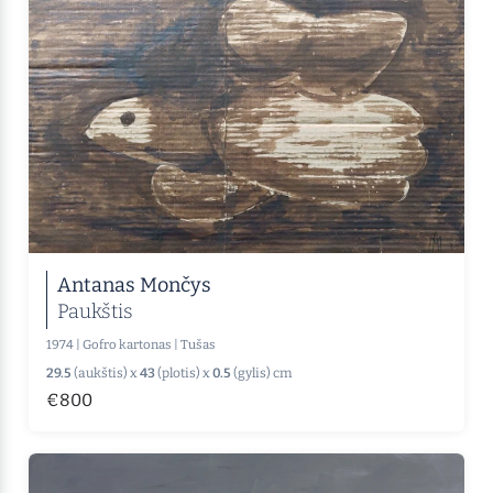
Antanas Mončys
Paukštis
1974
|
Gofro kartonas
|
Tušas
29.5
(aukštis) x
43
(plotis) x
0.5
(gylis) cm
€800