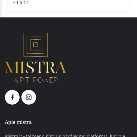
€1 500
Apie mistra
Mistra.lt - tai meno kūrinių pardavimo platforma, kurioje