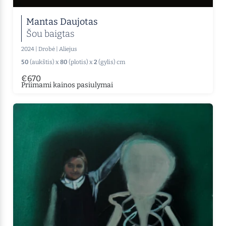
Mantas Daujotas
Šou baigtas
2024
|
Drobė
|
Aliejus
50
(aukštis) x
80
(plotis) x
2
(gylis) cm
€670
Priimami kainos pasiulymai