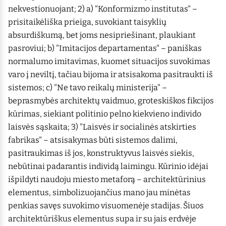
nekvestionuojant; 2) a) "Konformizmo institutas" –
prisitaikėliška prieiga, suvokiant taisyklių
absurdiškumą, bet joms nesipriešinant, plaukiant
pasroviui; b) "Imitacijos departamentas" – paniškas
normalumo imitavimas, kuomet situacijos suvokimas
varo į neviltį, tačiau bijoma ir atsisakoma pasitraukti iš
sistemos; c) "Ne tavo reikalų ministerija" –
beprasmybės architektų vaidmuo, groteskiškos fikcijos
kūrimas, siekiant politinio pelno kiekvieno individo
laisvės sąskaita; 3) "Laisvės ir socialinės atskirties
fabrikas" – atsisakymas būti sistemos dalimi,
pasitraukimas iš jos, konstruktyvus laisvės siekis,
nebūtinai padarantis individą laimingu. Kūrinio idėjai
išpildyti naudoju miesto metaforą – architektūrinius
elementus, simbolizuojančius mano jau minėtas
penkias savęs suvokimo visuomenėje stadijas. Šiuos
architektūriškus elementus supa ir su jais erdvėje