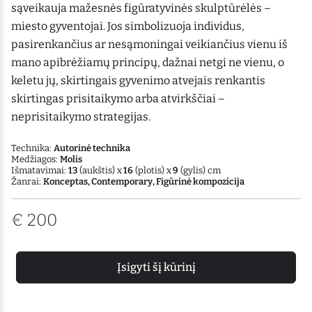
sąveikauja mažesnės figūratyvinės skulptūrėlės –
miesto gyventojai. Jos simbolizuoja individus,
pasirenkančius ar nesąmoningai veikiančius vienu iš
mano apibrėžiamų principų, dažnai netgi ne vienu, o
keletu jų, skirtingais gyvenimo atvejais renkantis
skirtingas prisitaikymo arba atvirkščiai –
neprisitaikymo strategijas.
Technika:
Autorinė technika
Medžiagos:
Molis
Išmatavimai:
13
(aukštis) x
16
(plotis) x
9
(gylis) cm
Žanrai:
Konceptas, Contemporary, Figūrinė kompozicija
€
200
Įsigyti šį kūrinį