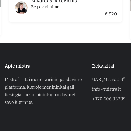
Edvardas Racevičius
Be pavadinimo
€ 920
Apie mistra
Rekvizitai
Mistra.lt - tai meno kūrinių pardavimo
UAB „Mistra art“
platforma, kurioje menininkai gali
info@mistra.lt
tiesiogiai, be tarpininkų pardavinėti
+370 606 33339
savo kūrinius.