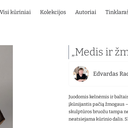
Visi kūriniai
Kolekcijos
Autoriai
Tinklaraš
„Medis ir ž
Edvardas Rac
Juodomis kelnėmis ir baltais
įkūnijantis pačią žmogaus –
skulptūros bruožu tampa ne t
neatsiejama kūrinio dalis. S