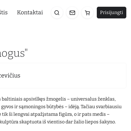
tis
Kontaktai
Prisijungti
mogus"
evičius
 baltiniais apsivilkęs žmogelis – universalus ženklas,
 gyvos ir sąmoningos būtybės – idėją. Tačiau svarbiausiu
ik ši lengvai atpažįstama figūra, o ir pats medis –
kulptūra skaptuota iš vientiso dar žalio liepos šakyno.