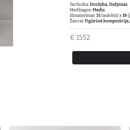
Technika:
Drožyba, Dažymas
Medžiagos:
Medis
Išmatavimai:
31
(aukštis) x
18
(
Žanrai:
Figūrinė kompozicija
€
1552