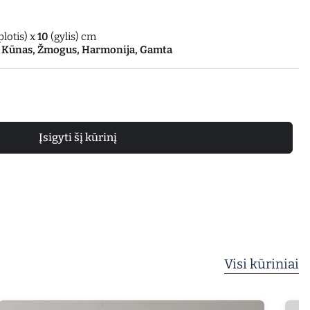
plotis) x
10
(gylis) cm
, Kūnas, Žmogus, Harmonija, Gamta
Įsigyti šį kūrinį
Visi kūriniai