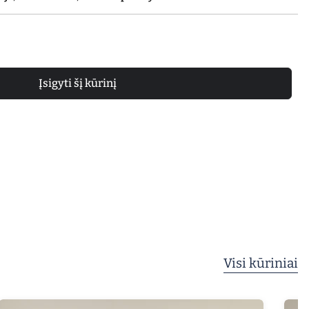
Įsigyti šį kūrinį
Visi kūriniai