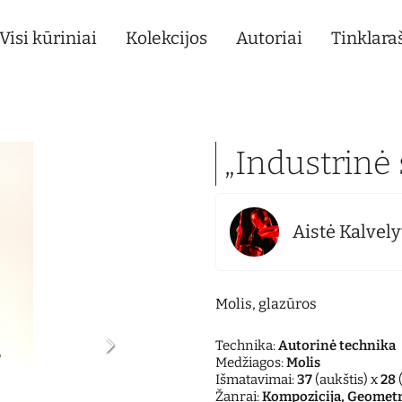
Visi kūriniai
Kolekcijos
Autoriai
Tinklaraš
„Industrinė 
Aistė Kalvely
Molis, glazūros
Technika:
Autorinė technika
Medžiagos:
Molis
Išmatavimai:
37
(aukštis) x
28
(
Žanrai:
Kompozicija, Geometr