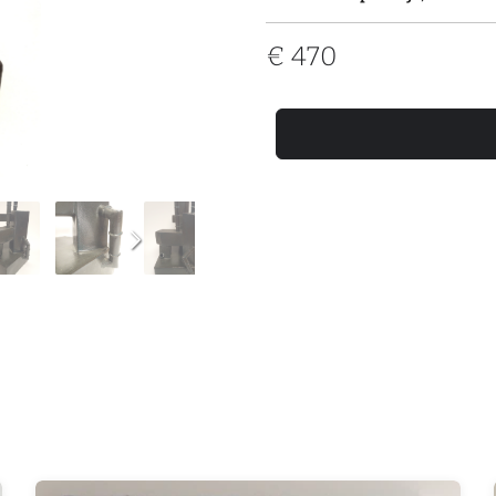
€
470