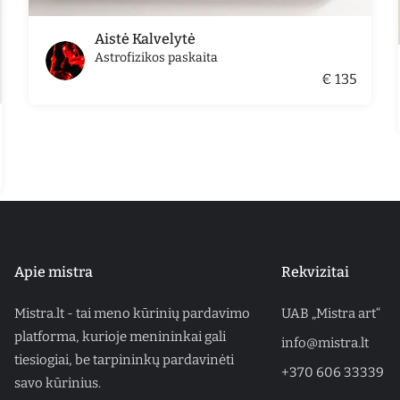
Aistė Kalvelytė
Astrofizikos paskaita
€ 135
Apie mistra
Rekvizitai
Mistra.lt - tai meno kūrinių pardavimo
UAB „Mistra art“
platforma, kurioje menininkai gali
info@mistra.lt
tiesiogiai, be tarpininkų pardavinėti
+370 606 33339
savo kūrinius.