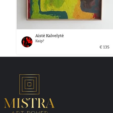
Aistė Kalvelytė
Kaip?
€ 135