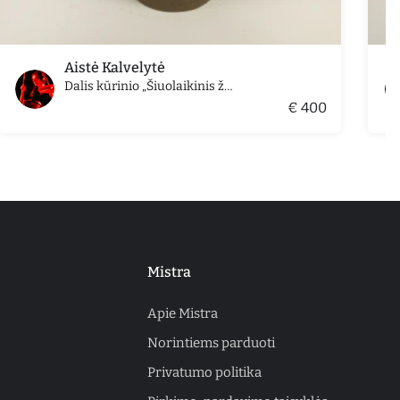
Aistė Kalvelytė
Dalis kūrinio „Šiuolaikinis žmogus/ senovinis mąstymas“ (vaza nr. 11)
€ 400
Mistra
Apie Mistra
Norintiems parduoti
Privatumo politika