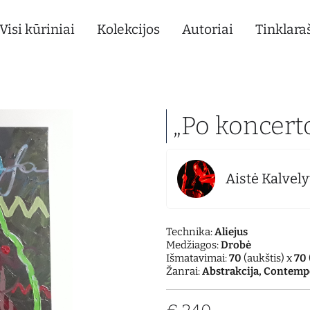
Visi kūriniai
Kolekcijos
Autoriai
Tinklaraš
„Po koncert
Aistė Kalvely
Technika:
Aliejus
Medžiagos:
Drobė
Išmatavimai:
70
(aukštis) x
70
Žanrai:
Abstrakcija, Contemp