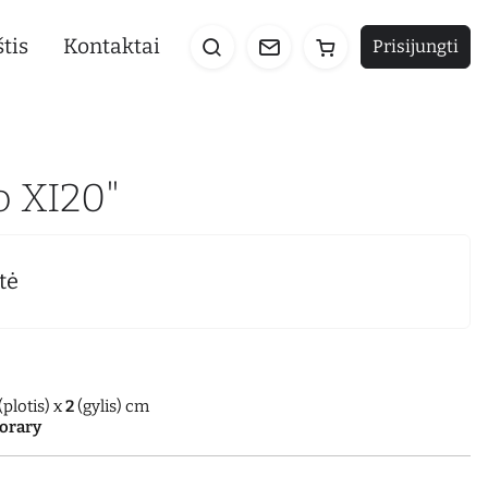
tis
Kontaktai
Prisijungti
o XI20"
tė
(plotis) x
2
(gylis) cm
orary