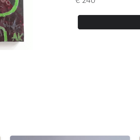
€
240