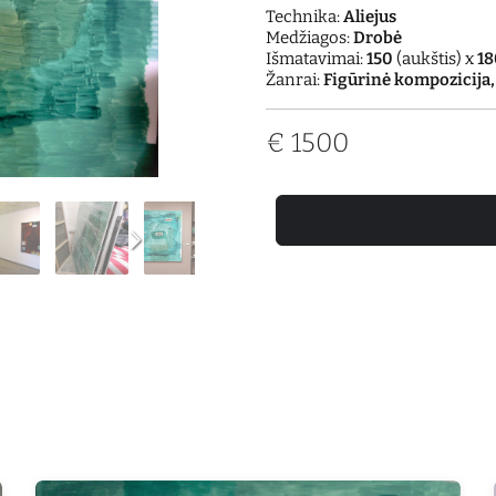
Technika:
Aliejus
Medžiagos:
Drobė
Išmatavimai:
150
(aukštis) x
18
Žanrai:
Figūrinė kompozicija,
€
1500