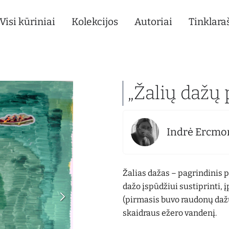
Visi kūriniai
Kolekcijos
Autoriai
Tinklaraš
„Žalių dažų 
Indrė Ercmo
Žalias dažas – pagrindinis p
dažo įspūdžiui sustiprinti, 
(pirmasis buvo raudonų dažų 
skaidraus ežero vandenį.