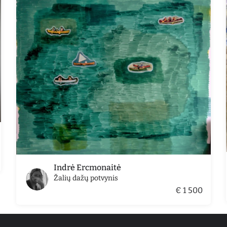
Indrė Ercmonaitė
Žalių dažų potvynis
€ 1 500