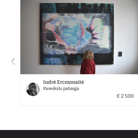
Indrė Ercmonaitė
Paveikslo pabaiga
€ 2 500