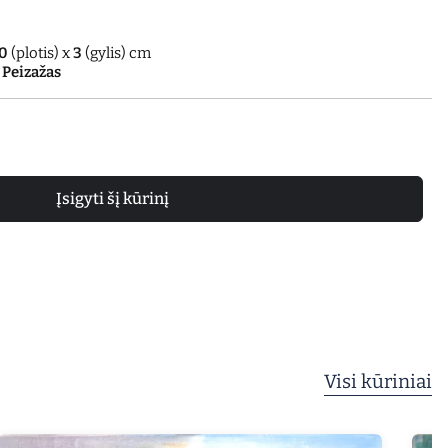
0
(plotis) x
3
(gylis) cm
 Peizažas
Įsigyti šį kūrinį
Visi kūriniai