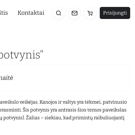
tis
Kontaktai
Prisijungti
potvynis"
naitė
aveikslo veikėjas. Kanojos ir valtys yra tėkmei, patvinusio
įprasminti. Šis potvynis yra antrasis šios temos paveikslas
potvynis). Žalias – siekiau, kad primintų raibuliuojantį