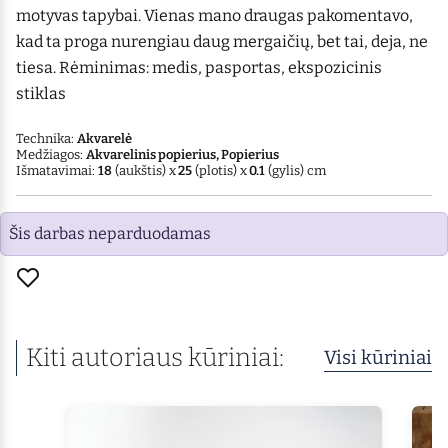
motyvas tapybai. Vienas mano draugas pakomentavo,
kad ta proga nurengiau daug mergaičių, bet tai, deja, ne
tiesa. Rėminimas: medis, pasportas, ekspozicinis
stiklas
Technika:
Akvarelė
Medžiagos:
Akvarelinis popierius, Popierius
Išmatavimai:
18
(aukštis) x
25
(plotis) x
0.1
(gylis) cm
Šis darbas neparduodamas
Kiti autoriaus kūriniai:
Visi kūriniai