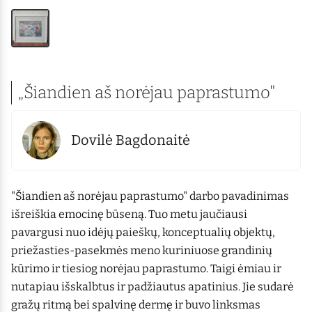
„Šiandien aš norėjau paprastumo"
Dovilė Bagdonaitė
"Šiandien aš norėjau paprastumo" darbo pavadinimas
išreiškia emocinę būseną. Tuo metu jaučiausi
pavargusi nuo idėjų paieškų, konceptualių objektų,
priežasties-pasekmės meno kuriniuose grandinių
kūrimo ir tiesiog norėjau paprastumo. Taigi ėmiau ir
nutapiau išskalbtus ir padžiautus apatinius. Jie sudarė
gražų ritmą bei spalvinę dermę ir buvo linksmas