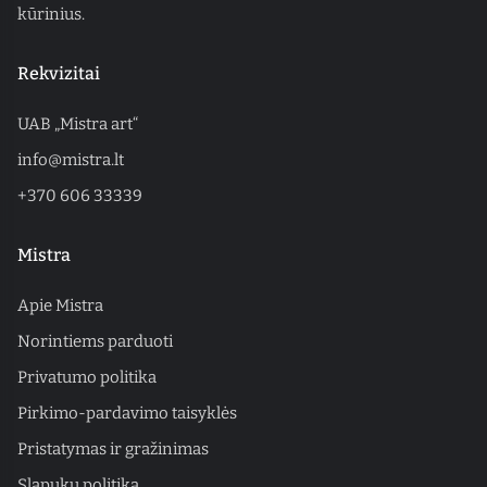
kūrinius.
Rekvizitai
UAB „Mistra art“
info@mistra.lt
+370 606 33339
Mistra
Apie Mistra
Norintiems parduoti
Privatumo politika
Pirkimo-pardavimo taisyklės
Pristatymas ir gražinimas
Slapukų politika