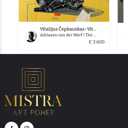
Vitalijus Čepkauskas–Vitalis
Adriaaen van der Werf | The Dismissal of Hagaar
€ 3 600