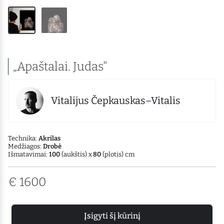
„Apaštalai. Judas"
Vitalijus Čepkauskas–Vitalis
Technika:
Akrilas
Medžiagos:
Drobė
Išmatavimai:
100
(aukštis) x
80
(plotis) cm
€
1600
Įsigyti šį kūrinį