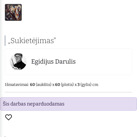
„Sukietėjimas"
Egidijus Darulis
Išmatavimai:
60
(aukštis) x
60
(plotis) x
3
(gylis) cm
Šis darbas neparduodamas