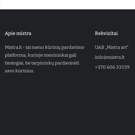
Apie mistra
Rekvizitai
Mistra.lt - tai meno kūrinių pardavimo
UAB „Mistra art“
platforma, kurioje menininkai gali
info@mistra.lt
tiesiogiai, be tarpininkų pardavinėti
+370 606 33339
savo kūrinius.