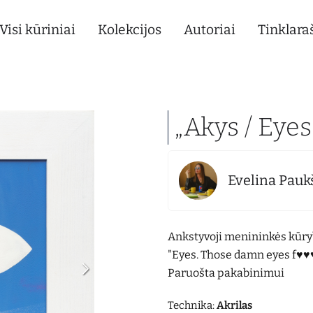
Visi kūriniai
Kolekcijos
Autoriai
Tinklaraš
„Akys / Eyes
Evelina Pauk
Ankstyvoji menininkės kūryba
"Eyes. Those damn eyes f♥♥
Paruošta pakabinimui
Technika:
Akrilas