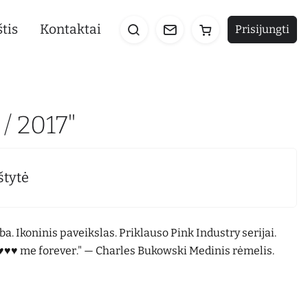
tis
Kontaktai
Prisijungti
 / 2017"
štytė
. Ikoninis paveikslas. Priklauso Pink Industry serijai.
♥♥♥ me forever." ― Charles Bukowski Medinis rėmelis.