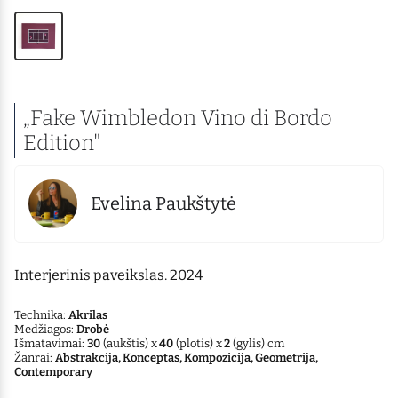
„Fake Wimbledon Vino di Bordo
Edition"
Evelina Paukštytė
Interjerinis paveikslas. 2024
Technika:
Akrilas
Medžiagos:
Drobė
Išmatavimai:
30
(aukštis) x
40
(plotis) x
2
(gylis) cm
Žanrai:
Abstrakcija, Konceptas, Kompozicija, Geometrija,
Contemporary