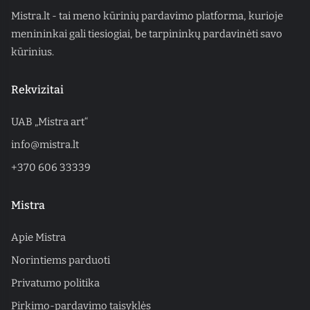
Mistra.lt - tai meno kūrinių pardavimo platforma, kurioje
menininkai gali tiesiogiai, be tarpininkų pardavinėti savo
kūrinius.
Rekvizitai
UAB „Mistra art“
info@mistra.lt
+370 606 33339
Mistra
Apie Mistra
Norintiems parduoti
Privatumo politika
Pirkimo-pardavimo taisyklės