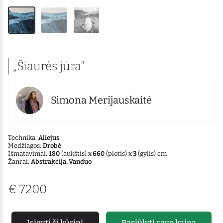
„Šiaurės jūra"
Simona Merijauskaitė
Technika:
Aliejus
Medžiagos:
Drobė
Išmatavimai:
180
(aukštis) x
660
(plotis) x
3
(gylis) cm
Žanrai:
Abstrakcija, Vanduo
€
7200
Įsigyti šį kūrinį
Pasiūlyti savo kainą