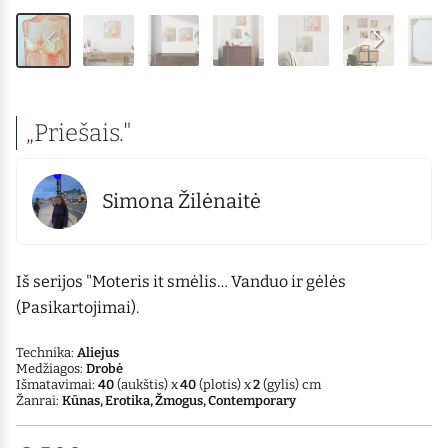
„Priešais."
Simona Žilėnaitė
Iš serijos "Moteris it smėlis… Vanduo ir gėlės
(Pasikartojimai).
Technika:
Aliejus
Medžiagos:
Drobė
Išmatavimai:
40
(aukštis) x
40
(plotis) x
2
(gylis) cm
Žanrai:
Kūnas, Erotika, Žmogus, Contemporary