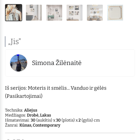
„Jis"
Simona Žilėnaitė
Iš serijos: Moteris it smėlis... Vanduo ir gėlės
(Pasikartojimai)
Technika:
Aliejus
Medžiagos:
Drobė, Lakas
Išmatavimai:
30
(aukštis) x
30
(plotis) x
2
(gylis) cm
Žanrai:
Kūnas, Contemporary