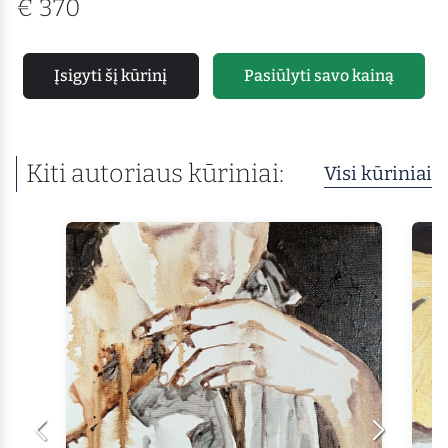
€
370
Įsigyti šį kūrinį
Pasiūlyti savo kainą
Kiti autoriaus kūriniai:
Visi kūriniai