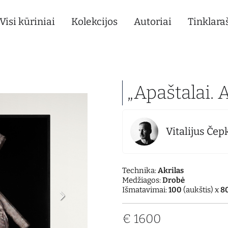
Visi kūriniai
Kolekcijos
Autoriai
Tinklaraš
„Apaštalai. 
Vitalijus Čep
Technika:
Akrilas
Medžiagos:
Drobė
Išmatavimai:
100
(aukštis) x
8
€
1600