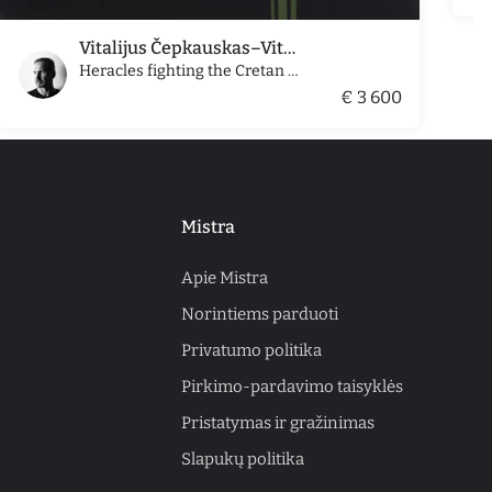
Vitalijus Čepkauskas–Vitalis
Heracles fighting the Cretan Bull, Temple of Zeus, Olympia
€ 3 600
Mistra
Apie Mistra
Norintiems parduoti
Privatumo politika
Pirkimo-pardavimo taisyklės
Pristatymas ir gražinimas
Slapukų politika