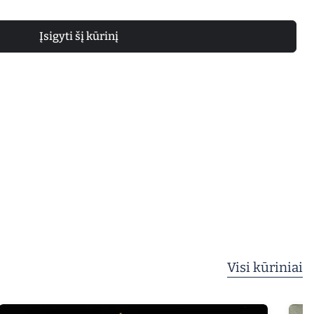
Įsigyti šį kūrinį
Visi kūriniai