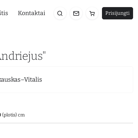
tis
Kontaktai
Prisijungti
Andriejus"
kauskas–Vitalis
0
(plotis) cm