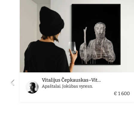
Vitalijus Čepkauskas–Vitalis
Apaštalai. Jokūbas vyresn.
€ 1 600