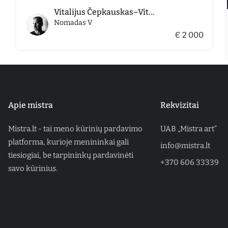
Vitalijus Čepkauskas–Vitalis
Nomadas V
€ 2 000
Apie mistra
Rekvizitai
Mistra.lt - tai meno kūrinių pardavimo
UAB „Mistra art“
platforma, kurioje menininkai gali
info@mistra.lt
tiesiogiai, be tarpininkų pardavinėti
+370 606 33339
savo kūrinius.