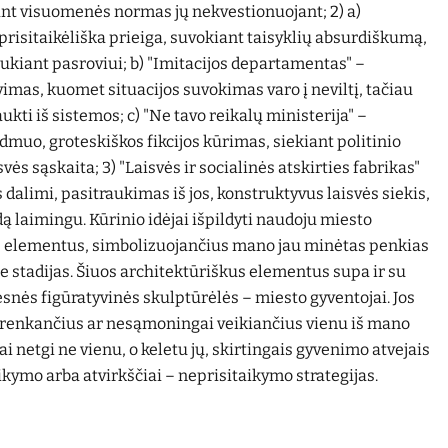
nt visuomenės normas jų nekvestionuojant; 2) a)
prisitaikėliška prieiga, suvokiant taisyklių absurdiškumą,
aukiant pasroviui; b) "Imitacijos departamentas" –
as, kuomet situacijos suvokimas varo į neviltį, tačiau
ukti iš sistemos; c) "Ne tavo reikalų ministerija" –
muo, groteskiškos fikcijos kūrimas, siekiant politinio
vės sąskaita; 3) "Laisvės ir socialinės atskirties fabrikas"
dalimi, pasitraukimas iš jos, konstruktyvus laisvės siekis,
ą laimingu. Kūrinio idėjai išpildyti naudoju miesto
s elementus, simbolizuojančius mano jau minėtas penkias
stadijas. Šiuos architektūriškus elementus supa ir su
snės figūratyvinės skulptūrėlės – miesto gyventojai. Jos
sirenkančius ar nesąmoningai veikiančius vienu iš mano
 netgi ne vienu, o keletu jų, skirtingais gyvenimo atvejais
ikymo arba atvirkščiai – neprisitaikymo strategijas.