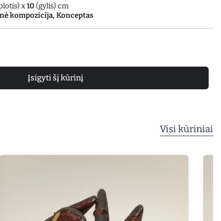
plotis) x
10
(gylis) cm
nė kompozicija, Konceptas
Įsigyti šį kūrinį
Visi kūriniai