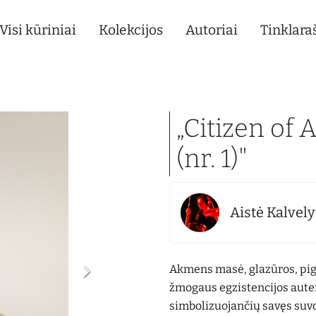
Visi kūriniai
Kolekcijos
Autoriai
Tinklaraš
„Citizen of 
(nr. 1)"
Aistė Kalvely
Akmens masė, glazūros, pig
žmogaus egzistencijos auten
simbolizuojančių savęs suvo