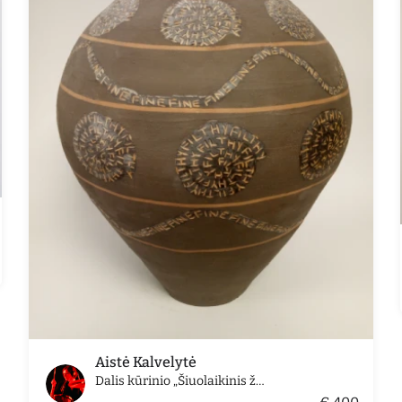
Aistė Kalvelytė
Dalis kūrinio „Šiuolaikinis žmogus/ senovinis mąstymas“ (vaza nr. 11)