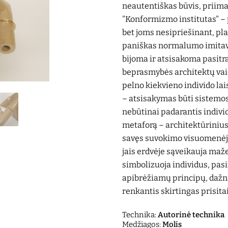
neautentiškas būvis, priima
"Konformizmo institutas" – 
bet joms nesipriešinant, pl
paniškas normalumo imitavim
bijoma ir atsisakoma pasitra
beprasmybės architektų vaid
pelno kiekvieno individo lais
– atsisakymas būti sistemos 
nebūtinai padarantis individ
metaforą – architektūriniu
savęs suvokimo visuomenėje 
jais erdvėje sąveikauja maže
simbolizuoja individus, pa
apibrėžiamų principų, dažnai
renkantis skirtingas prisita
Technika:
Autorinė technika
Medžiagos:
Molis