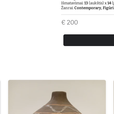
Išmatavimai:
13
(aukštis) x
14
(
Žanrai:
Contemporary, Figūri
€
200