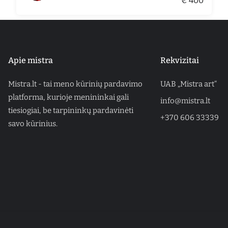
€ 400
Apie mistra
Rekvizitai
Mistra.lt - tai meno kūrinių pardavimo
UAB „Mistra art“
platforma, kurioje menininkai gali
info@mistra.lt
tiesiogiai, be tarpininkų pardavinėti
+370 606 33339
savo kūrinius.