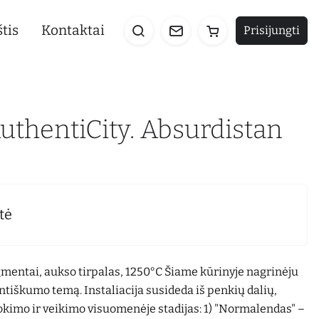
tis
Kontaktai
Prisijungti
AuthentiCity. Absurdistan
tė
mentai, aukso tirpalas, 1250°C Šiame kūrinyje nagrinėju
tiškumo temą. Instaliacija susideda iš penkių dalių,
kimo ir veikimo visuomenėje stadijas: 1) "Normalendas" –