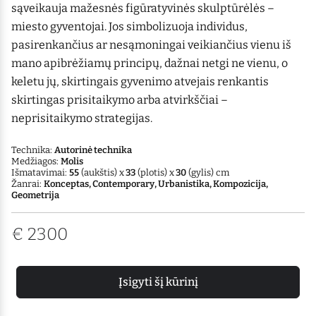
sąveikauja mažesnės figūratyvinės skulptūrėlės –
miesto gyventojai. Jos simbolizuoja individus,
pasirenkančius ar nesąmoningai veikiančius vienu iš
mano apibrėžiamų principų, dažnai netgi ne vienu, o
keletu jų, skirtingais gyvenimo atvejais renkantis
skirtingas prisitaikymo arba atvirkščiai –
neprisitaikymo strategijas.
Technika:
Autorinė technika
Medžiagos:
Molis
Išmatavimai:
55
(aukštis) x
33
(plotis) x
30
(gylis) cm
Žanrai:
Konceptas, Contemporary, Urbanistika, Kompozicija,
Geometrija
€
2300
Įsigyti šį kūrinį