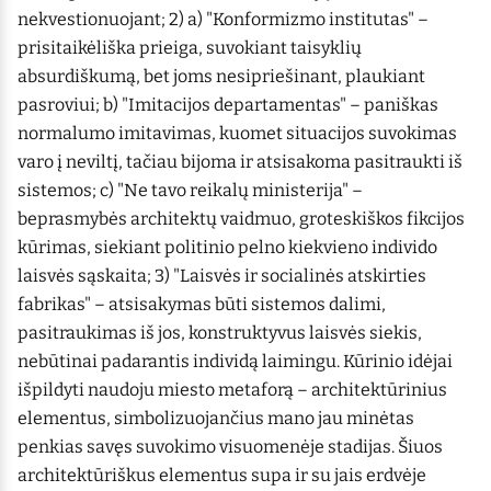
nekvestionuojant; 2) a) "Konformizmo institutas" –
prisitaikėliška prieiga, suvokiant taisyklių
absurdiškumą, bet joms nesipriešinant, plaukiant
pasroviui; b) "Imitacijos departamentas" – paniškas
normalumo imitavimas, kuomet situacijos suvokimas
varo į neviltį, tačiau bijoma ir atsisakoma pasitraukti iš
sistemos; c) "Ne tavo reikalų ministerija" –
beprasmybės architektų vaidmuo, groteskiškos fikcijos
kūrimas, siekiant politinio pelno kiekvieno individo
laisvės sąskaita; 3) "Laisvės ir socialinės atskirties
fabrikas" – atsisakymas būti sistemos dalimi,
pasitraukimas iš jos, konstruktyvus laisvės siekis,
nebūtinai padarantis individą laimingu. Kūrinio idėjai
išpildyti naudoju miesto metaforą – architektūrinius
elementus, simbolizuojančius mano jau minėtas
penkias savęs suvokimo visuomenėje stadijas. Šiuos
architektūriškus elementus supa ir su jais erdvėje