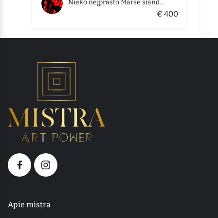
Nieko neįprasto Marse šiandien
€ 400
Apie mistra