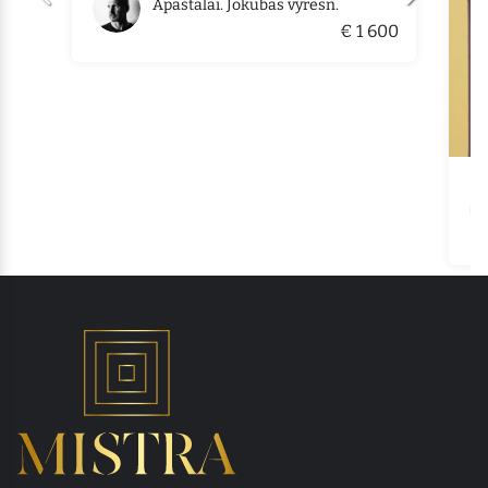
Apaštalai. Jokūbas vyresn.
€ 1 600