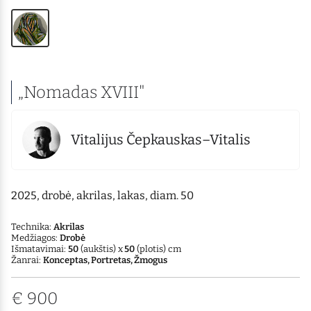
„Nomadas XVIII"
Vitalijus Čepkauskas–Vitalis
2025, drobė, akrilas, lakas, diam. 50
Technika:
Akrilas
Medžiagos:
Drobė
Išmatavimai:
50
(aukštis) x
50
(plotis) cm
Žanrai:
Konceptas, Portretas, Žmogus
€
900