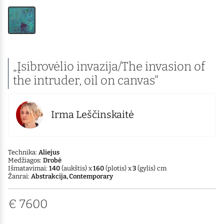
„Įsibrovėlio invazija/The invasion of
the intruder, oil on canvas"
Irma Leščinskaitė
Technika:
Aliejus
Medžiagos:
Drobė
Išmatavimai:
140
(aukštis) x
160
(plotis) x
3
(gylis) cm
Žanrai:
Abstrakcija, Contemporary
€
7600