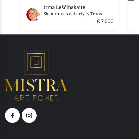
Irma Leščinskaitė
Skaidrumas dabartyje/ Transparency in the present
€ 7 600