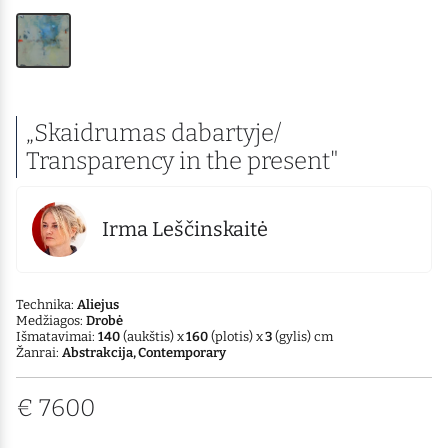
„Skaidrumas dabartyje/
Transparency in the present"
Irma Leščinskaitė
Technika:
Aliejus
Medžiagos:
Drobė
Išmatavimai:
140
(aukštis) x
160
(plotis) x
3
(gylis) cm
Žanrai:
Abstrakcija, Contemporary
€
7600