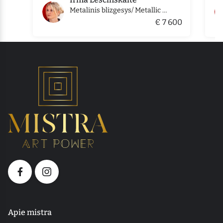
Metalinis blizgesys/ Metallic gloss
€ 7 600
Apie mistra