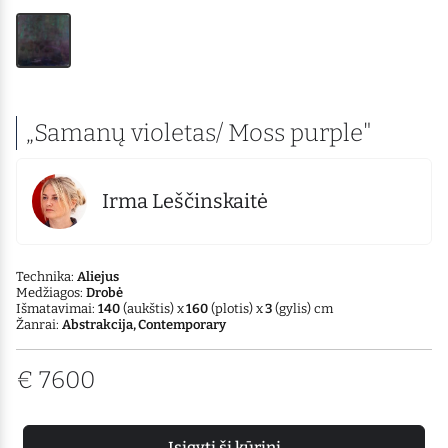
„Samanų violetas/ Moss purple"
Irma Leščinskaitė
Technika:
Aliejus
Medžiagos:
Drobė
Išmatavimai:
140
(aukštis) x
160
(plotis) x
3
(gylis) cm
Žanrai:
Abstrakcija, Contemporary
€
7600
Įsigyti šį kūrinį