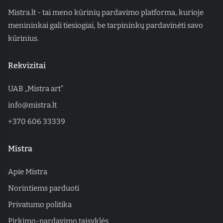
Mistra.lt - tai meno kūrinių pardavimo platforma, kurioje
menininkai gali tiesiogiai, be tarpininkų pardavinėti savo
kūrinius.
Rekvizitai
UAB „Mistra art“
info@mistra.lt
+370 606 33339
Mistra
Apie Mistra
Norintiems parduoti
Privatumo politika
Pirkimo-pardavimo taisyklės