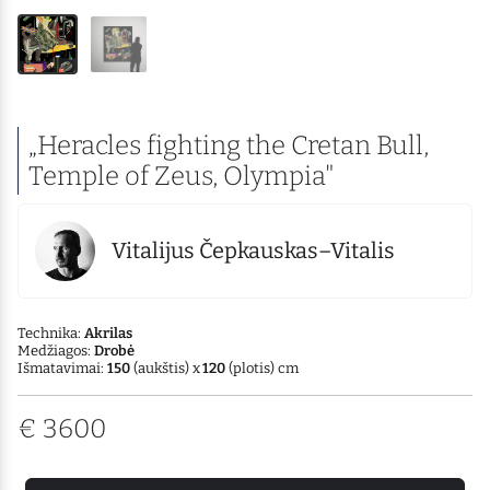
„Heracles fighting the Cretan Bull,
Temple of Zeus, Olympia"
Vitalijus Čepkauskas–Vitalis
Technika:
Akrilas
Medžiagos:
Drobė
Išmatavimai:
150
(aukštis) x
120
(plotis) cm
€
3600