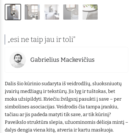
„esi ne taip jau ir toli"
Gabrielius Mackevičius
Dalis šio kūrinio sudaryta iš veidrodžių, sluoksniuotų
įvairių medžiagų ir tekstūrų. Jis lyg ir tuštokas, bet
moka užsipildyti. Kviečiu žvilgsnį pasukti į save – per
simbolines asociacijas. Veidrodis čia tampa įrankiu,
tačiau ar jis padeda matyti tik save, ar tik kūrinį?
Paveikslo struktūra slepia, užuominomis dėlioja mintį –
dalys dengia viena kitą, atveria ir kartu maskuoja.