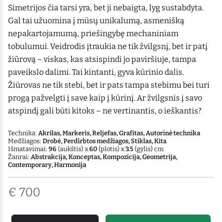
Simetrijos čia tarsi yra, bet ji nebaigta, lyg sustabdyta.
Gal tai užuomina į mūsų unikalumą, asmenišką
nepakartojamumą, priešingybę mechaniniam
tobulumui. Veidrodis įtraukia ne tik žvilgsnį, bet ir patį
žiūrovą – viskas, kas atsispindi jo paviršiuje, tampa
paveikslo dalimi. Tai kintanti, gyva kūrinio dalis.
Žiūrovas ne tik stebi, bet ir pats tampa stebimu bei turi
progą pažvelgti į save kaip į kūrinį. Ar žvilgsnis į savo
atspindį gali būti kitoks – ne vertinantis, o ieškantis?
Technika:
Akrilas, Markeris, Reljefas, Grafitas, Autorinė technika
Medžiagos:
Drobė, Perdirbtos medžiagos, Stiklas, Kita
Išmatavimai:
96
(aukštis) x
60
(plotis) x
3.5
(gylis) cm
Žanrai:
Abstrakcija, Konceptas, Kompozicija, Geometrija,
Contemporary, Harmonija
€
700