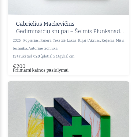
Gabrielius Mackevičius
Gediminaičių stulpai – Šelmis Plunksnadraskis
2026
|
Popierius, Fanera, Tekstilė, Lakas, Klijai
|
Akrilas, Reljefas, Mišri
technika, Autorinė technika
13
(aukštis) x
20
(plotis) x
1
(gylis) cm
€200
Priimami kainos pasiulymai