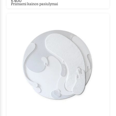
€400
Priimami kainos pasiulymai