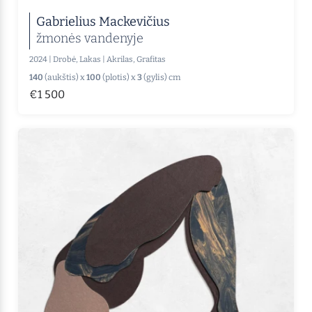
Gabrielius Mackevičius
žmonės vandenyje
2024
|
Drobė, Lakas
|
Akrilas, Grafitas
140
(aukštis) x
100
(plotis) x
3
(gylis) cm
€1 500