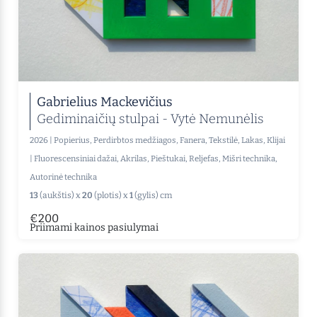
Gabrielius Mackevičius
Gediminaičių stulpai - Vytė Nemunėlis
2026
|
Popierius, Perdirbtos medžiagos, Fanera, Tekstilė, Lakas, Klijai
|
Fluorescensiniai dažai, Akrilas, Pieštukai, Reljefas, Mišri technika,
Autorinė technika
13
(aukštis) x
20
(plotis) x
1
(gylis) cm
€200
Priimami kainos pasiulymai