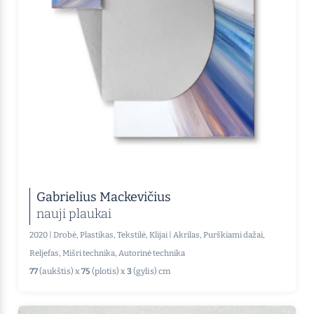
Gabrielius Mackevičius
nauji plaukai
2020
|
Drobė, Plastikas, Tekstilė, Klijai
|
Akrilas, Purškiami dažai,
Reljefas, Mišri technika, Autorinė technika
77
(aukštis) x
75
(plotis) x
3
(gylis) cm