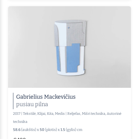
Gabrielius Mackevičius
pusiau pilna
2017
|
Tekstilė, Klijai, Kita, Medis
|
Reljefas, Mišri technika, Autorinė
technika
58.6
(aukštis) x
50
(plotis) x
1.5
(gylis) cm