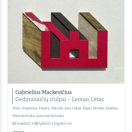
Gabrielius Mackevičius
Gediminaičių stulpai – Leonas Lėtas
2026
|
Popierius, Fanera, Tekstilė, Kita, Lakas, Klijai
|
Akrilas, Reljefas,
Mišri technika, Autorinė technika
13
(aukštis) x
20
(plotis) x
1
(gylis) cm