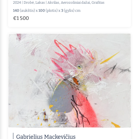
2024
|
Drobė, Lakas
|
Akrilas, Aerozoliniai dažai, Grafitas
140
(aukštis) x
100
(plotis) x
3
(gylis) cm
€1 500
Gabrielius Mackevičius