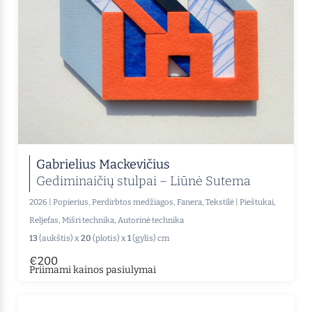
Gabrielius Mackevičius
Gediminaičių stulpai – Liūnė Sutema
2026
|
Popierius, Perdirbtos medžiagos, Fanera, Tekstilė
|
Pieštukai,
Reljefas, Mišri technika, Autorinė technika
13
(aukštis) x
20
(plotis) x
1
(gylis) cm
€200
Priimami kainos pasiulymai