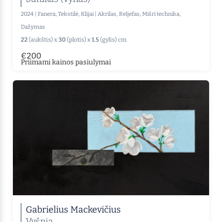
2024
|
Fanera, Tekstilė, Klijai
|
Akrilas, Reljefas, Mišri technika,
Dažymas
22
(aukštis) x
30
(plotis) x
1.5
(gylis) cm
€200
Priimami kainos pasiulymai
Gabrielius Mackevičius
Vyšnia