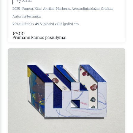
2025
|
Fanera, Kita
|
Akrilas, Markeris, Aerozoliniai dažai, Grafitas,
Autorinė technika
29
(aukštis) x
49.5
(plotis) x
0.3
(gylis) cm
€500
Priimami kainos pasiulymai