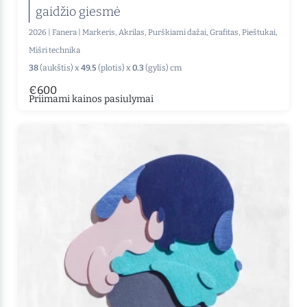
gaidžio giesmė
2026
|
Fanera
|
Markeris, Akrilas, Purškiami dažai, Grafitas, Pieštukai,
Mišri technika
38
(aukštis) x
49.5
(plotis) x
0.3
(gylis) cm
€600
Priimami kainos pasiulymai