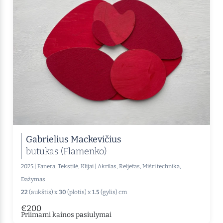
Gabrielius Mackevičius
butukas (Flamenko)
2025
|
Fanera, Tekstilė, Klijai
|
Akrilas, Reljefas, Mišri technika,
Dažymas
22
(aukštis) x
30
(plotis) x
1.5
(gylis) cm
€200
Priimami kainos pasiulymai