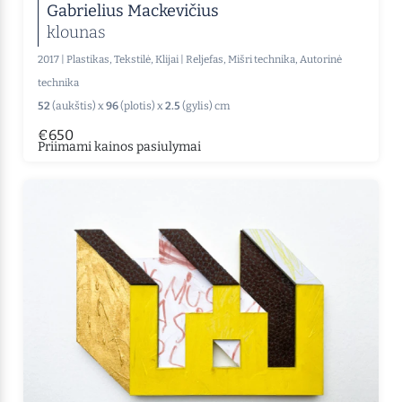
Gabrielius Mackevičius
klounas
2017
|
Plastikas, Tekstilė, Klijai
|
Reljefas, Mišri technika, Autorinė
technika
52
(aukštis) x
96
(plotis) x
2.5
(gylis) cm
€650
Priimami kainos pasiulymai