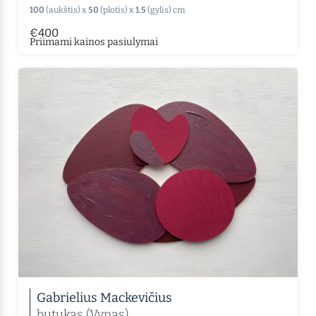
100
(aukštis) x
50
(plotis) x
1.5
(gylis) cm
€400
Priimami kainos pasiulymai
Gabrielius Mackevičius
butukas (Vynas)