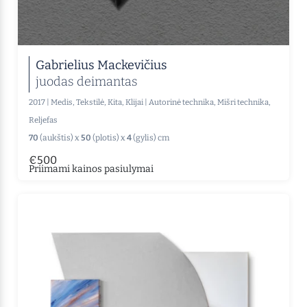
Gabrielius Mackevičius
juodas deimantas
2017
|
Medis, Tekstilė, Kita, Klijai
|
Autorinė technika, Mišri technika,
Reljefas
70
(aukštis) x
50
(plotis) x
4
(gylis) cm
€500
Priimami kainos pasiulymai