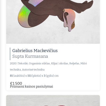
Gabrielius Mackevičius
Supta Kurmasana
2020
|
Tekstilė, Organinis stiklas, Klijai
|
Akrilas, Reljefas, Mišri
technika, Autorinė technika
81
(aukštis) x
151
(plotis) x
3
(gylis) cm
€1 500
Priimami kainos pasiulymai