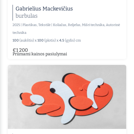
Gabrielius Mackevičius
burbulas
2025
|
Plastikas, Tekstilė
|
Koliažas, Reljefas, Mišri technika, Autorinė
technika
100
(aukštis) x
100
(plotis) x
4.5
(gylis) cm
€1 200
Priimami kainos pasiulymai