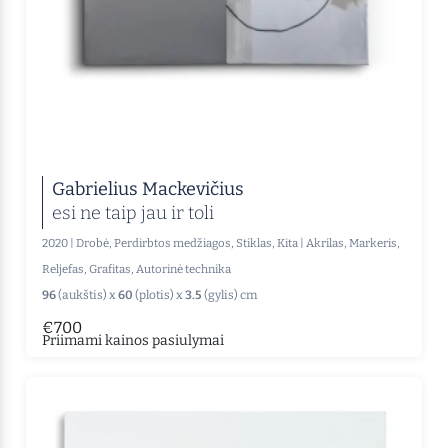
Gabrielius Mackevičius
esi ne taip jau ir toli
2020
|
Drobė, Perdirbtos medžiagos, Stiklas, Kita
|
Akrilas, Markeris,
Reljefas, Grafitas, Autorinė technika
96
(aukštis) x
60
(plotis) x
3.5
(gylis) cm
€700
Priimami kainos pasiulymai