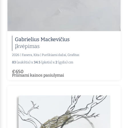
Gabrielius Mackevičius
Įkvėpimas
2026
|
Fanera, Kita
|
Purškiami dažai, Grafitas
83
(aukštis) x
34.5
(plotis) x
2
(gylis) cm
€650
Priimami kainos pasiulymai