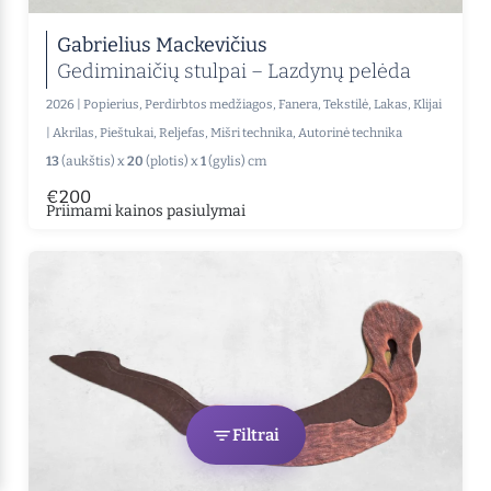
Gabrielius Mackevičius
Gediminaičių stulpai – Lazdynų pelėda
2026
|
Popierius, Perdirbtos medžiagos, Fanera, Tekstilė, Lakas, Klijai
|
Akrilas, Pieštukai, Reljefas, Mišri technika, Autorinė technika
13
(aukštis) x
20
(plotis) x
1
(gylis) cm
€200
Priimami kainos pasiulymai
Filtrai