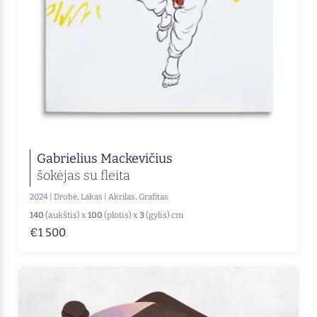
Gabrielius Mackevičius
šokėjas su fleita
2024
|
Drobė, Lakas
|
Akrilas, Grafitas
140
(aukštis) x
100
(plotis) x
3
(gylis) cm
€1 500