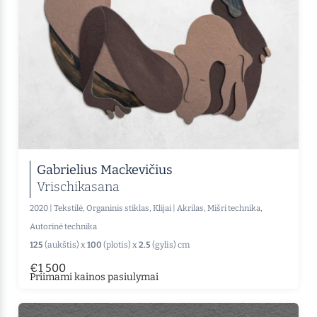
Gabrielius Mackevičius
Vrischikasana
2020
|
Tekstilė, Organinis stiklas, Klijai
|
Akrilas, Mišri technika,
Autorinė technika
125
(aukštis) x
100
(plotis) x
2.5
(gylis) cm
€1 500
Priimami kainos pasiulymai