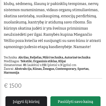
klubų, sėdmenų, šlaunų ir pakinklių tempimas, nervų
sistemos nuraminimas, vidaus organų stimuliavimas,
skatina savistabą, susikaupimą, emocijų perdirbimą,
nuolankumą, kantrybę ir atidumą savo riboms. Šis
kūrinys skatina judėti ir yra švelnus priminimas
neužsisėdėti per ilgai. Ramybės kupina Miegančio
Vėžlio poza kviečia vėl susijungti su savo kūnu ir atrasti
sąmoningo judesio etapą kasdienybėje. Namaste!
Technika:
Akrilas, Reljefas, Mišri technika, Autorinė technika
Medžiagos:
Tekstilė, Organinis stiklas, Klijai
Išmatavimai:
81
(aukštis) x
151
(plotis) x
3
(gylis) cm
Žanrai:
Abstrakcija, Kūnas, Žmogus, Contemporary, Sportas,
Harmonija
€
1500
Įsigyti šį kūrinį
Pasiūlyti savo kainą