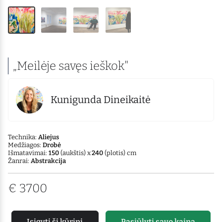
„Meilėje savęs ieškok"
Kunigunda Dineikaitė
Technika:
Aliejus
Medžiagos:
Drobė
Išmatavimai:
150
(aukštis) x
240
(plotis) cm
Žanrai:
Abstrakcija
€
3700
Įsigyti šį kūrinį
Pasiūlyti savo kainą