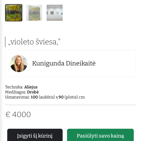
„violeto šviesa,"
Kunigunda Dineikaitė
Technika:
Aliejus
Medžiagos:
Drobė
Išmatavimai:
100
(aukštis) x
90
(plotis) cm
€
4000
Įsigyti šį kūrinį
Pasiūlyti savo kainą