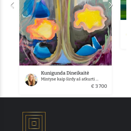
Kunigunda Dineikaitė
Mintyse kaip širdy aš atkurti tave mėginau. dedikacija motinai
€ 3 700