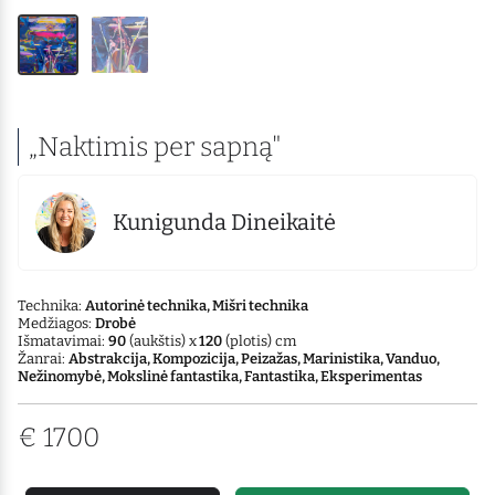
„Naktimis per sapną"
Kunigunda Dineikaitė
Technika:
Autorinė technika, Mišri technika
Medžiagos:
Drobė
Išmatavimai:
90
(aukštis) x
120
(plotis) cm
Žanrai:
Abstrakcija, Kompozicija, Peizažas, Marinistika, Vanduo,
Nežinomybė, Mokslinė fantastika, Fantastika, Eksperimentas
€
1700