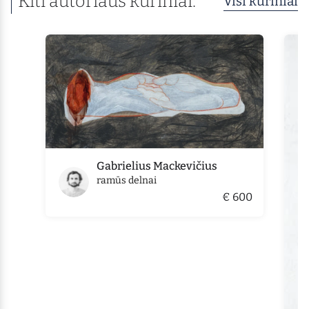
Kiti autoriaus kūriniai:
Visi kūriniai
Gabrielius Mackevičius
ramūs delnai
€ 600