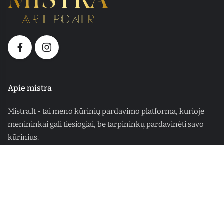
Apie mistra
Mistra.lt - tai meno kūrinių pardavimo platforma, kurioje
menininkai gali tiesiogiai, be tarpininkų pardavinėti savo
kūrinius.
Rekvizitai
UAB „Mistra art“
info@mistra.lt
+370 606 33339