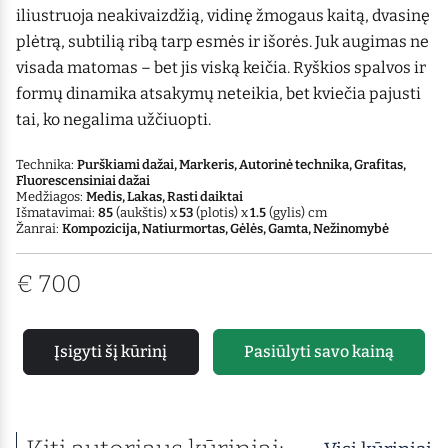
iliustruoja neakivaizdžią, vidinę žmogaus kaitą, dvasinę
plėtrą, subtilią ribą tarp esmės ir išorės. Juk augimas ne
visada matomas – bet jis viską keičia. Ryškios spalvos ir
formų dinamika atsakymų neteikia, bet kviečia pajusti
tai, ko negalima užčiuopti.
Technika:
Purškiami dažai, Markeris, Autorinė technika, Grafitas,
Fluorescensiniai dažai
Medžiagos:
Medis, Lakas, Rasti daiktai
Išmatavimai:
85
(aukštis) x
53
(plotis) x
1.5
(gylis) cm
Žanrai:
Kompozicija, Natiurmortas, Gėlės, Gamta, Nežinomybė
€
700
Įsigyti šį kūrinį
Pasiūlyti savo kainą